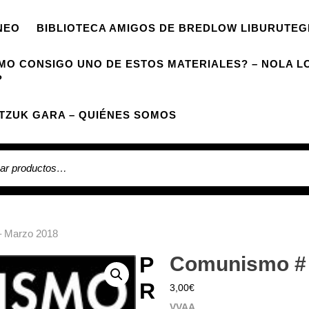
NEO
BIBLIOTECA AMIGOS DE BREDLOW LIBURUTEG
MO CONSIGO UNO DE ESTOS MATERIALES? – NOLA L
?
TZUK GARA – QUIÉNES SOMOS
 por:
– Marzo 2018
P
Comunismo # 
R
3,00
€
VVAA