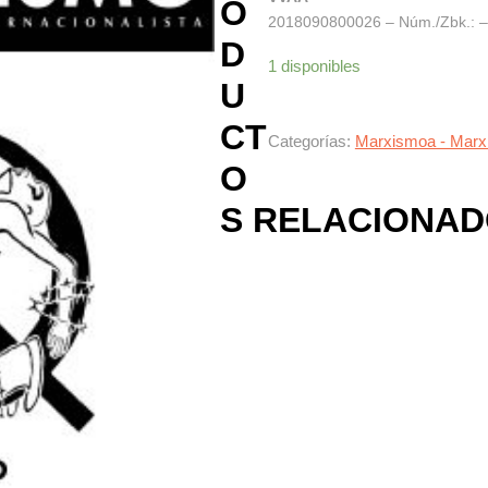
O
2018090800026 – Núm./Zbk.: – –
D
1 disponibles
U
CT
Categorías:
Marxismoa - Mar
O
S RELACIONA