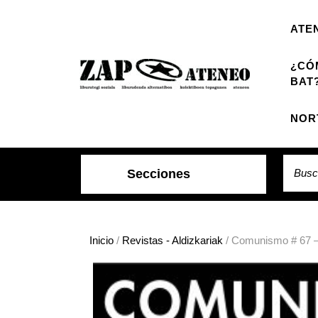
Saltar
al
ATE
contenido
¿CÓ
BAT
NOR
Buscar
Secciones
Inicio
/
Revistas - Aldizkariak
/ Comunismo # 67 