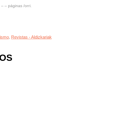
 – páginas /orri.
xismo
,
Revistas - Aldizkariak
DOS