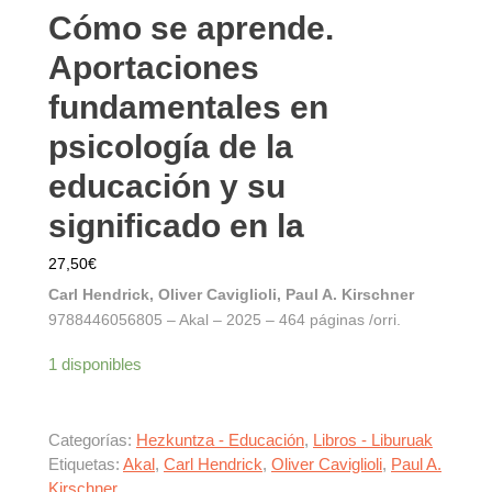
Cómo se aprende.
Aportaciones
fundamentales en
psicología de la
educación y su
significado en la
27,50
€
Carl Hendrick, Oliver Caviglioli, Paul A. Kirschner
9788446056805 – Akal – 2025 – 464 páginas /orri.
1 disponibles
Categorías:
Hezkuntza - Educación
,
Libros - Liburuak
Etiquetas:
Akal
,
Carl Hendrick
,
Oliver Caviglioli
,
Paul A.
Kirschner