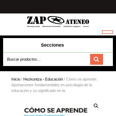
Saltar
al
contenido
Secciones
Buscar por:
Carrito
Inicio
/
Hezkuntza - Educación
/ Cómo se aprende.
Aportaciones fundamentales en psicología de la
educación y su significado en la