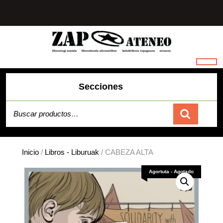
Saltar
al
contenido
Secciones
Buscar por:
Carrito
Inicio
/
Libros - Liburuak
/ CABEZA ALTA
Agortuta - Agotado