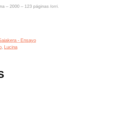
na – 2000 – 123 páginas /orri.
Saiakera - Ensayo
o
,
Lucina
S