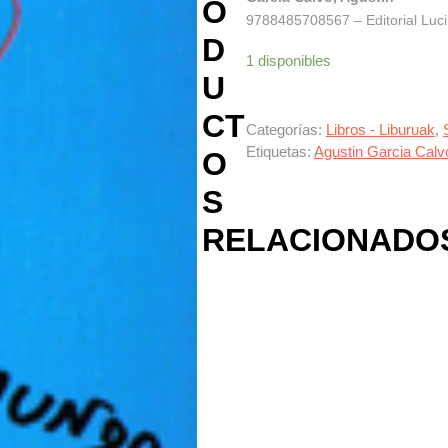
O
9788485708567 – Editorial Luci
D
1 disponibles
U
CT
Categorías:
Libros - Liburuak
,
Etiquetas:
Agustin Garcia Calv
O
S
RELACIONADO