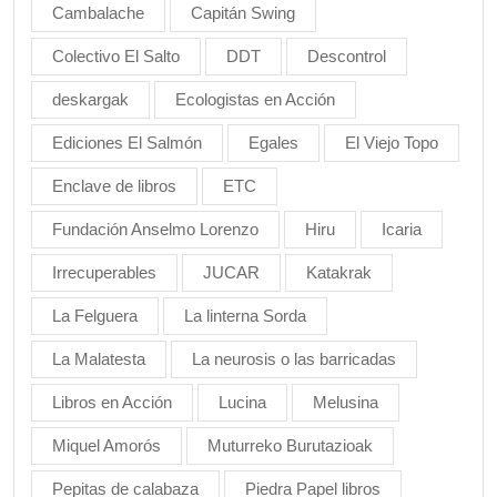
Cambalache
Capitán Swing
Colectivo El Salto
DDT
Descontrol
deskargak
Ecologistas en Acción
Ediciones El Salmón
Egales
El Viejo Topo
Enclave de libros
ETC
Fundación Anselmo Lorenzo
Hiru
Icaria
Irrecuperables
JUCAR
Katakrak
La Felguera
La linterna Sorda
La Malatesta
La neurosis o las barricadas
Libros en Acción
Lucina
Melusina
Miquel Amorós
Muturreko Burutazioak
Pepitas de calabaza
Piedra Papel libros