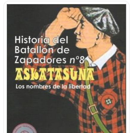
los
últimos