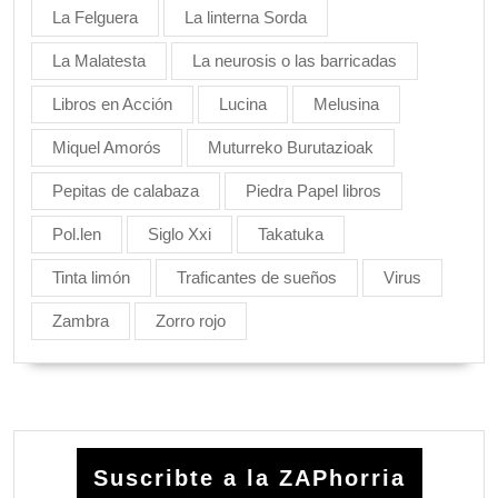
La Felguera
La linterna Sorda
La Malatesta
La neurosis o las barricadas
Libros en Acción
Lucina
Melusina
Miquel Amorós
Muturreko Burutazioak
Pepitas de calabaza
Piedra Papel libros
Pol.len
Siglo Xxi
Takatuka
Tinta limón
Traficantes de sueños
Virus
Zambra
Zorro rojo
Suscribte a la ZAPhorria