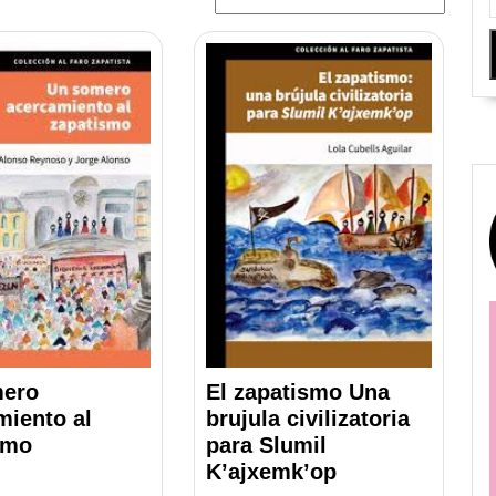
El zapatismo Una
mero
brujula civilizatoria
miento al
para Slumil
smo
K’ajxemk’op