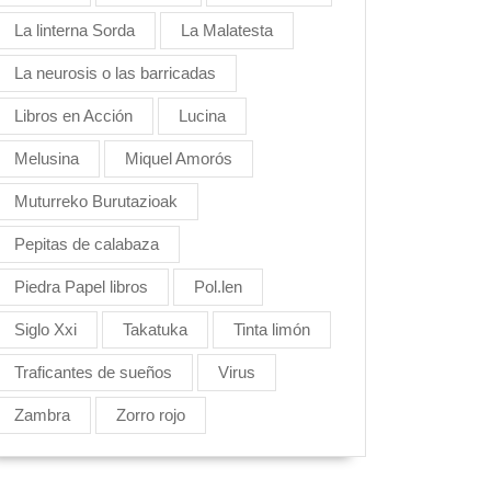
La linterna Sorda
La Malatesta
La neurosis o las barricadas
Libros en Acción
Lucina
Melusina
Miquel Amorós
Muturreko Burutazioak
Pepitas de calabaza
Piedra Papel libros
Pol.len
Siglo Xxi
Takatuka
Tinta limón
Traficantes de sueños
Virus
Zambra
Zorro rojo