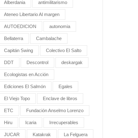
Alberdania
antimilitarismo
Ateneo Libertario Al margen
AUTOEDICION
autonomia
Bellaterra
Cambalache
Capitán Swing
Colectivo El Salto
DDT
Descontrol
deskargak
Ecologistas en Acción
Ediciones El Salmón
Egales
El Viejo Topo
Enclave de libros
ETC
Fundación Anselmo Lorenzo
Hiru
Icaria
Irrecuperables
JUCAR
Katakrak
La Felguera