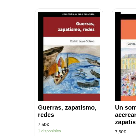
por
los
últimos
Guerras, zapatismo,
Un so
redes
acerca
zapati
7,50
€
1 disponibles
7,50
€