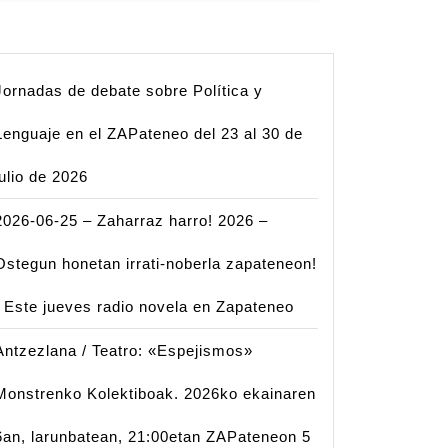
Jornadas de debate sobre Política y
Lenguaje en el ZAPateneo del 23 al 30 de
julio de 2026
2026-06-25 – Zaharraz harro! 2026 –
Ostegun honetan irrati-noberla zapateneon!
| Este jueves radio novela en Zapateneo
Antzezlana / Teatro: «Espejismos»
Monstrenko Kolektiboak. 2026ko ekainaren
6an, larunbatean, 21:00etan ZAPateneon 5