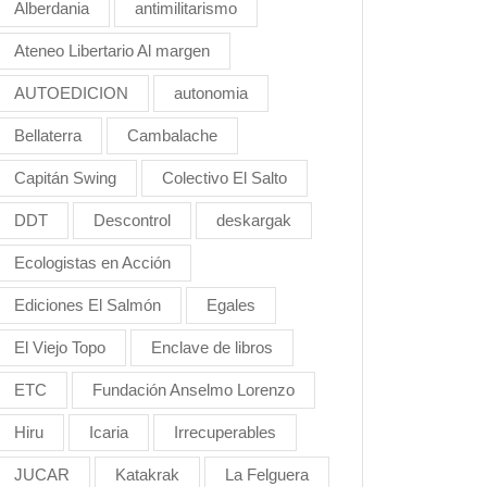
Alberdania
antimilitarismo
Ateneo Libertario Al margen
AUTOEDICION
autonomia
Bellaterra
Cambalache
Capitán Swing
Colectivo El Salto
DDT
Descontrol
deskargak
Ecologistas en Acción
Ediciones El Salmón
Egales
El Viejo Topo
Enclave de libros
ETC
Fundación Anselmo Lorenzo
Hiru
Icaria
Irrecuperables
JUCAR
Katakrak
La Felguera