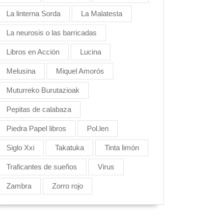
La linterna Sorda
La Malatesta
La neurosis o las barricadas
Libros en Acción
Lucina
Melusina
Miquel Amorós
Muturreko Burutazioak
Pepitas de calabaza
Piedra Papel libros
Pol.len
Siglo Xxi
Takatuka
Tinta limón
Traficantes de sueños
Virus
Zambra
Zorro rojo