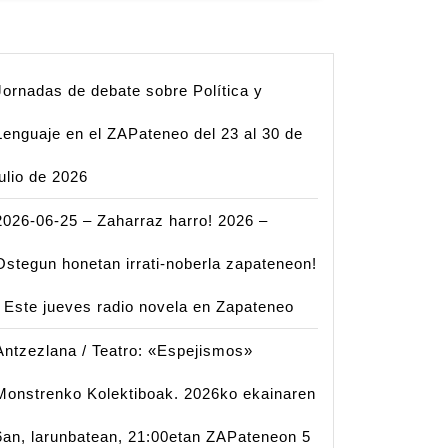
Jornadas de debate sobre Política y
Lenguaje en el ZAPateneo del 23 al 30 de
julio de 2026
2026-06-25 – Zaharraz harro! 2026 –
Ostegun honetan irrati-noberla zapateneon!
| Este jueves radio novela en Zapateneo
Antzezlana / Teatro: «Espejismos»
Monstrenko Kolektiboak. 2026ko ekainaren
6an, larunbatean, 21:00etan ZAPateneon 5