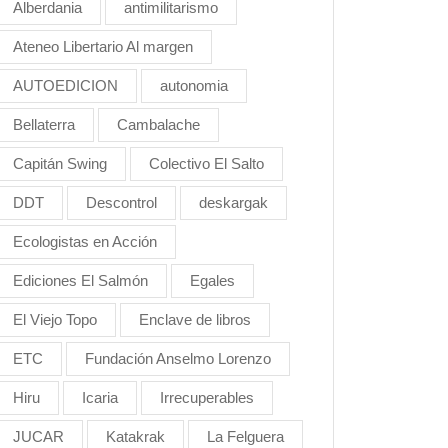
Alberdania
antimilitarismo
Ateneo Libertario Al margen
AUTOEDICION
autonomia
Bellaterra
Cambalache
Capitán Swing
Colectivo El Salto
DDT
Descontrol
deskargak
Ecologistas en Acción
Ediciones El Salmón
Egales
El Viejo Topo
Enclave de libros
ETC
Fundación Anselmo Lorenzo
Hiru
Icaria
Irrecuperables
JUCAR
Katakrak
La Felguera