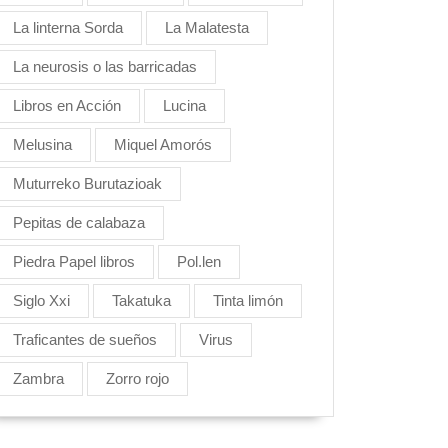
La linterna Sorda
La Malatesta
La neurosis o las barricadas
Libros en Acción
Lucina
Melusina
Miquel Amorós
Muturreko Burutazioak
Pepitas de calabaza
Piedra Papel libros
Pol.len
Siglo Xxi
Takatuka
Tinta limón
Traficantes de sueños
Virus
Zambra
Zorro rojo