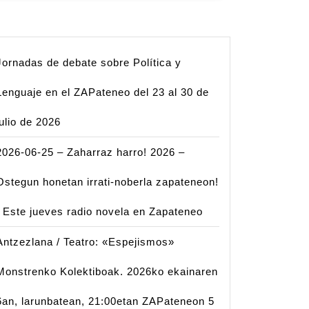
Jornadas de debate sobre Política y
Lenguaje en el ZAPateneo del 23 al 30 de
julio de 2026
2026-06-25 – Zaharraz harro! 2026 –
Ostegun honetan irrati-noberla zapateneon!
| Este jueves radio novela en Zapateneo
Antzezlana / Teatro: «Espejismos»
Monstrenko Kolektiboak. 2026ko ekainaren
6an, larunbatean, 21:00etan ZAPateneon 5