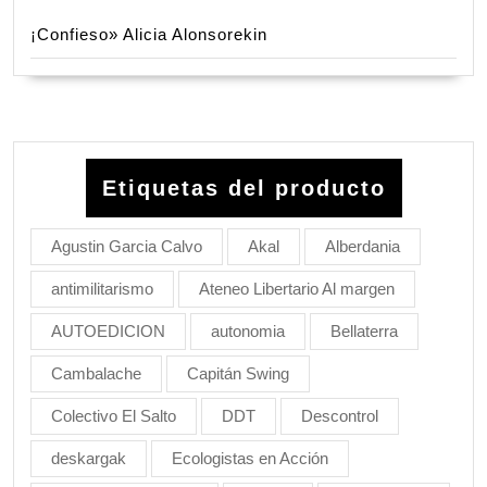
¡Confieso» Alicia Alonsorekin
Etiquetas del producto
Agustin Garcia Calvo
Akal
Alberdania
antimilitarismo
Ateneo Libertario Al margen
AUTOEDICION
autonomia
Bellaterra
Cambalache
Capitán Swing
Colectivo El Salto
DDT
Descontrol
deskargak
Ecologistas en Acción