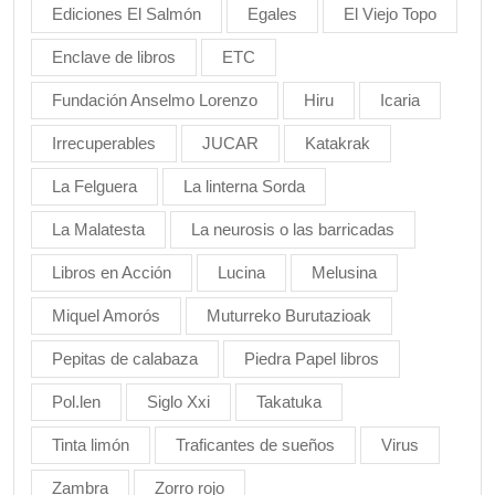
Ediciones El Salmón
Egales
El Viejo Topo
Enclave de libros
ETC
Fundación Anselmo Lorenzo
Hiru
Icaria
Irrecuperables
JUCAR
Katakrak
La Felguera
La linterna Sorda
La Malatesta
La neurosis o las barricadas
Libros en Acción
Lucina
Melusina
Miquel Amorós
Muturreko Burutazioak
Pepitas de calabaza
Piedra Papel libros
Pol.len
Siglo Xxi
Takatuka
Tinta limón
Traficantes de sueños
Virus
Zambra
Zorro rojo