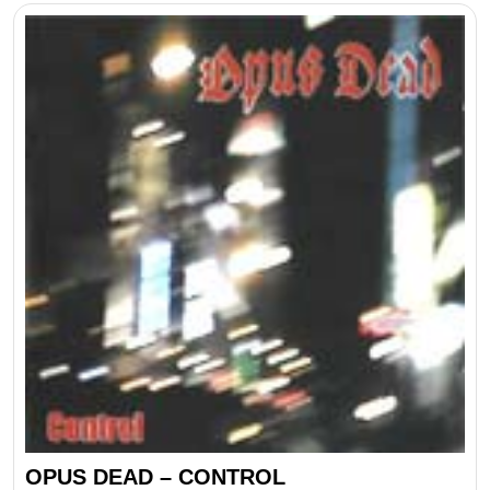
los
últimos
OPUS DEAD – CONTROL