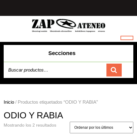
Saltar
al
contenido
Secciones
Buscar por:
Carrito
Inicio
/ Productos etiquetados “ODIO Y RABIA”
ODIO Y RABIA
Ordenado
Mostrando los 2 resultados
por