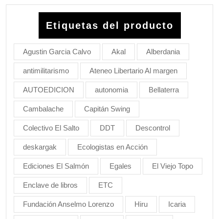
Etiquetas del producto
Agustin Garcia Calvo
Akal
Alberdania
antimilitarismo
Ateneo Libertario Al margen
AUTOEDICION
autonomia
Bellaterra
Cambalache
Capitán Swing
Colectivo El Salto
DDT
Descontrol
deskargak
Ecologistas en Acción
Ediciones El Salmón
Egales
El Viejo Topo
Enclave de libros
ETC
Fundación Anselmo Lorenzo
Hiru
Icaria