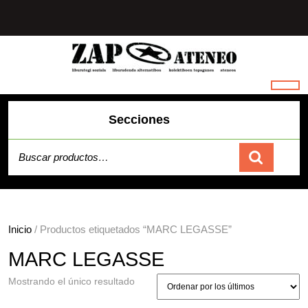
Saltar
al
contenido
Secciones
Buscar por:
Carrito
Inicio
/ Productos etiquetados “MARC LEGASSE”
MARC LEGASSE
Mostrando el único resultado