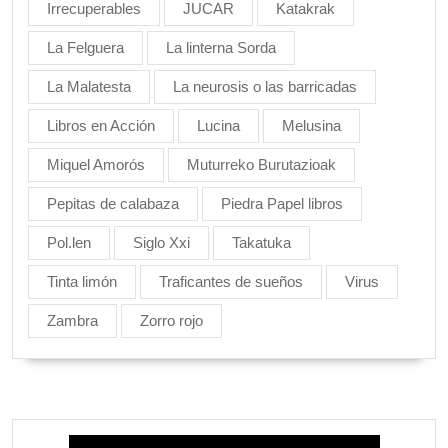
Irrecuperables
JUCAR
Katakrak
La Felguera
La linterna Sorda
La Malatesta
La neurosis o las barricadas
Libros en Acción
Lucina
Melusina
Miquel Amorós
Muturreko Burutazioak
Pepitas de calabaza
Piedra Papel libros
Pol.len
Siglo Xxi
Takatuka
Tinta limón
Traficantes de sueños
Virus
Zambra
Zorro rojo