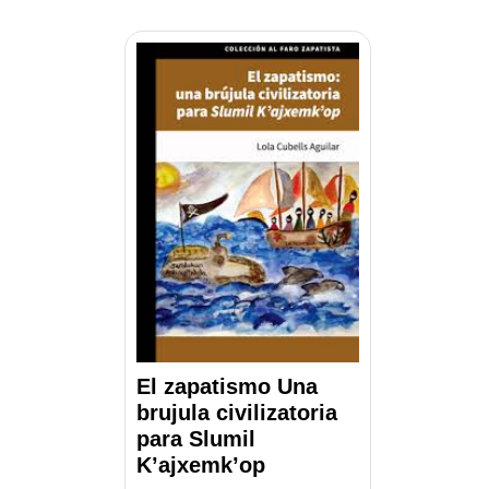
El zapatismo Una
brujula civilizatoria
para Slumil
K’ajxemk’op