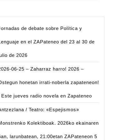
Jornadas de debate sobre Política y
Lenguaje en el ZAPateneo del 23 al 30 de
julio de 2026
2026-06-25 – Zaharraz harro! 2026 –
Ostegun honetan irrati-noberla zapateneon!
| Este jueves radio novela en Zapateneo
Antzezlana / Teatro: «Espejismos»
Monstrenko Kolektiboak. 2026ko ekainaren
6an, larunbatean, 21:00etan ZAPateneon 5