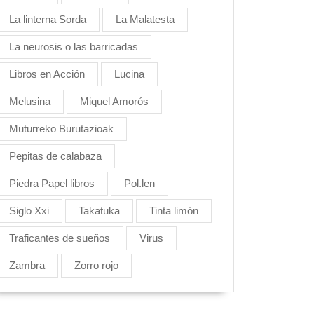
La linterna Sorda
La Malatesta
La neurosis o las barricadas
Libros en Acción
Lucina
Melusina
Miquel Amorós
Muturreko Burutazioak
Pepitas de calabaza
Piedra Papel libros
Pol.len
Siglo Xxi
Takatuka
Tinta limón
Traficantes de sueños
Virus
Zambra
Zorro rojo