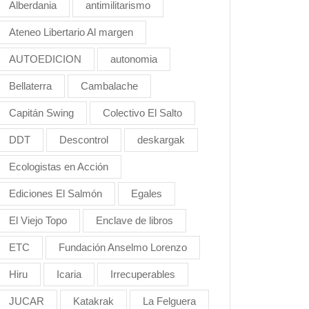
Alberdania
antimilitarismo
Ateneo Libertario Al margen
AUTOEDICION
autonomia
Bellaterra
Cambalache
Capitán Swing
Colectivo El Salto
DDT
Descontrol
deskargak
Ecologistas en Acción
Ediciones El Salmón
Egales
El Viejo Topo
Enclave de libros
ETC
Fundación Anselmo Lorenzo
Hiru
Icaria
Irrecuperables
JUCAR
Katakrak
La Felguera