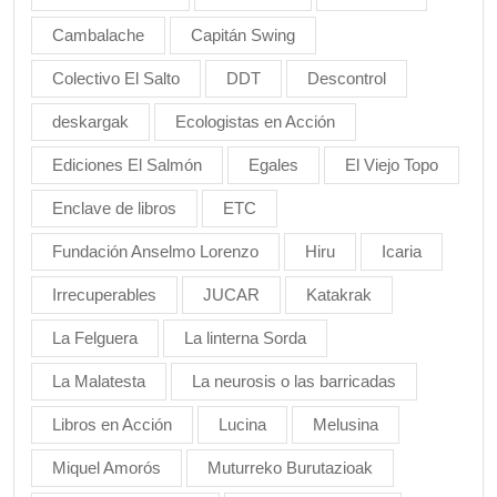
Cambalache
Capitán Swing
Colectivo El Salto
DDT
Descontrol
deskargak
Ecologistas en Acción
Ediciones El Salmón
Egales
El Viejo Topo
Enclave de libros
ETC
Fundación Anselmo Lorenzo
Hiru
Icaria
Irrecuperables
JUCAR
Katakrak
La Felguera
La linterna Sorda
La Malatesta
La neurosis o las barricadas
Libros en Acción
Lucina
Melusina
Miquel Amorós
Muturreko Burutazioak