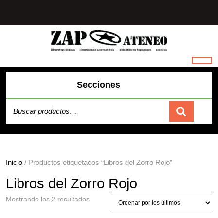
Saltar
al
contenido
Secciones
Buscar por:
Carrito
Inicio
/ Productos etiquetados “Libros del Zorro Rojo”
Libros del Zorro Rojo
Ordenado
Mostrando los 2 resultados
por