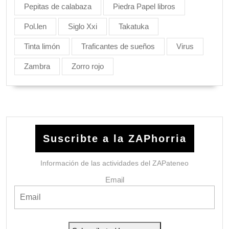
Pepitas de calabaza
Piedra Papel libros
Pol.len
Siglo Xxi
Takatuka
Tinta limón
Traficantes de sueños
Virus
Zambra
Zorro rojo
Suscribte a la ZAPhorria
Información de las actividades del ZAPateneo
Email