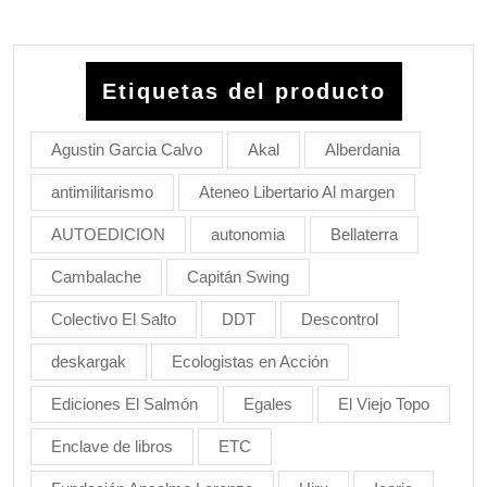
Etiquetas del producto
Agustin Garcia Calvo
Akal
Alberdania
antimilitarismo
Ateneo Libertario Al margen
AUTOEDICION
autonomia
Bellaterra
Cambalache
Capitán Swing
Colectivo El Salto
DDT
Descontrol
deskargak
Ecologistas en Acción
Ediciones El Salmón
Egales
El Viejo Topo
Enclave de libros
ETC