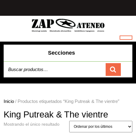
Saltar
al
contenido
Secciones
Buscar por:
Carrito
Inicio
/ Productos etiquetados “King Putreak & The vientre”
King Putreak & The vientre
Mostrando el único resultado