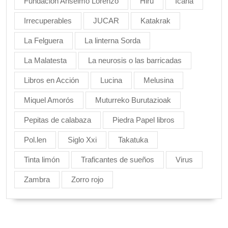
Fundación Anselmo Lorenzo
Hiru
Icaria
Irrecuperables
JUCAR
Katakrak
La Felguera
La linterna Sorda
La Malatesta
La neurosis o las barricadas
Libros en Acción
Lucina
Melusina
Miquel Amorós
Muturreko Burutazioak
Pepitas de calabaza
Piedra Papel libros
Pol.len
Siglo Xxi
Takatuka
Tinta limón
Traficantes de sueños
Virus
Zambra
Zorro rojo