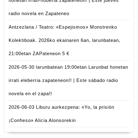
honetan irrati-noberla zapateneon! | Este jueves
radio novela en Zapateneo
Antzezlana / Teatro: «Espejismos» Monstrenko
Kolektiboak. 2026ko ekainaren 6an, larunbatean,
21:00etan ZAPateneon 5 €
2026-05-30 larunbatean 19:00etan Larunbat honetan
irrati eleberria zapateneon!! | Este sábado radio
novela en el zapa!!
2026-06-03 Liburu aurkezpena: «Yo, la prisión
¡Confieso» Alicia Alonsorekin