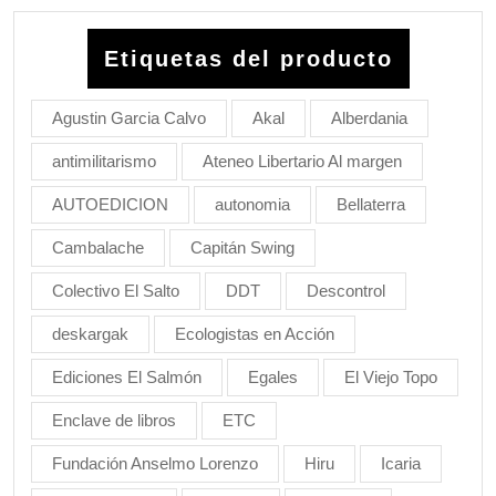
Etiquetas del producto
Agustin Garcia Calvo
Akal
Alberdania
antimilitarismo
Ateneo Libertario Al margen
AUTOEDICION
autonomia
Bellaterra
Cambalache
Capitán Swing
Colectivo El Salto
DDT
Descontrol
deskargak
Ecologistas en Acción
Ediciones El Salmón
Egales
El Viejo Topo
Enclave de libros
ETC
Fundación Anselmo Lorenzo
Hiru
Icaria