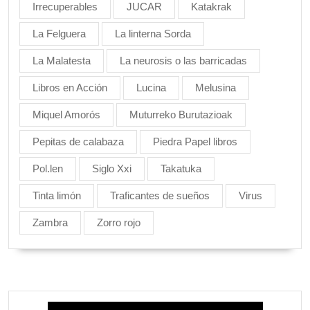
Irrecuperables
JUCAR
Katakrak
La Felguera
La linterna Sorda
La Malatesta
La neurosis o las barricadas
Libros en Acción
Lucina
Melusina
Miquel Amorós
Muturreko Burutazioak
Pepitas de calabaza
Piedra Papel libros
Pol.len
Siglo Xxi
Takatuka
Tinta limón
Traficantes de sueños
Virus
Zambra
Zorro rojo