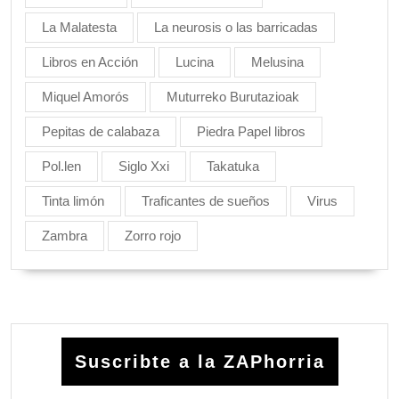
La Malatesta
La neurosis o las barricadas
Libros en Acción
Lucina
Melusina
Miquel Amorós
Muturreko Burutazioak
Pepitas de calabaza
Piedra Papel libros
Pol.len
Siglo Xxi
Takatuka
Tinta limón
Traficantes de sueños
Virus
Zambra
Zorro rojo
Suscribte a la ZAPhorria