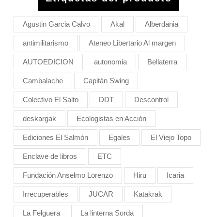
Agustin Garcia Calvo
Akal
Alberdania
antimilitarismo
Ateneo Libertario Al margen
AUTOEDICION
autonomia
Bellaterra
Cambalache
Capitán Swing
Colectivo El Salto
DDT
Descontrol
deskargak
Ecologistas en Acción
Ediciones El Salmón
Egales
El Viejo Topo
Enclave de libros
ETC
Fundación Anselmo Lorenzo
Hiru
Icaria
Irrecuperables
JUCAR
Katakrak
La Felguera
La linterna Sorda