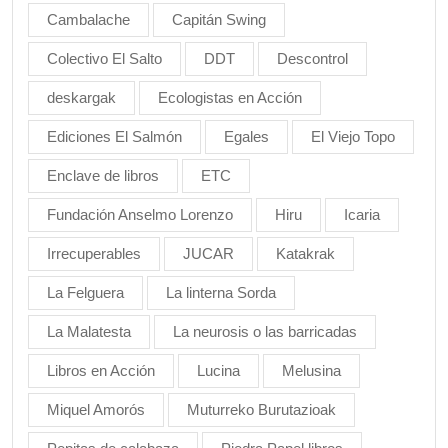
Cambalache
Capitán Swing
Colectivo El Salto
DDT
Descontrol
deskargak
Ecologistas en Acción
Ediciones El Salmón
Egales
El Viejo Topo
Enclave de libros
ETC
Fundación Anselmo Lorenzo
Hiru
Icaria
Irrecuperables
JUCAR
Katakrak
La Felguera
La linterna Sorda
La Malatesta
La neurosis o las barricadas
Libros en Acción
Lucina
Melusina
Miquel Amorós
Muturreko Burutazioak