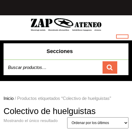
Saltar
al
contenido
Secciones
Buscar por:
Carrito
Inicio
/ Productos etiquetados “Colectivo de huelguistas”
Colectivo de huelguistas
Mostrando el único resultado