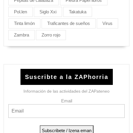
Pepitas de calabaza
Piedra Papel libros
Pol.len
Siglo Xxi
Takatuka
Tinta limón
Traficantes de sueños
Virus
Zambra
Zorro rojo
Suscribte a la ZAPhorria
Información de las actividades del ZAPateneo
Email
Subscribete / Izena eman