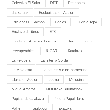
Colectivo El Salto
DDT
Descontrol
deskargak
Ecologistas en Acción
Ediciones El Salmón
Egales
El Viejo Topo
Enclave de libros
ETC
Fundación Anselmo Lorenzo
Hiru
Icaria
Irrecuperables
JUCAR
Katakrak
La Felguera
La linterna Sorda
La Malatesta
La neurosis o las barricadas
Libros en Acción
Lucina
Melusina
Miquel Amorós
Muturreko Burutazioak
Pepitas de calabaza
Piedra Papel libros
Pol.len
Siglo Xxi
Takatuka