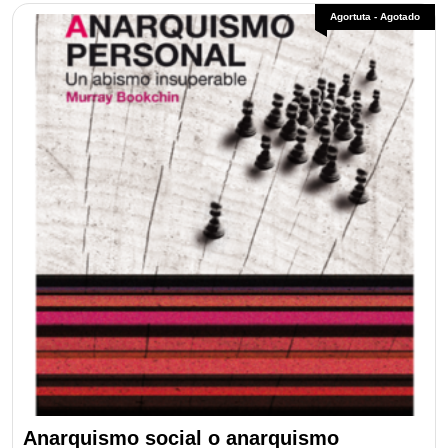
los
Agortuta - Agotado
últimos
Anarquismo social o anarquismo