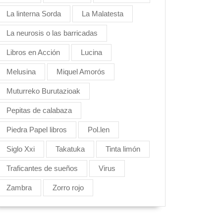
La linterna Sorda
La Malatesta
La neurosis o las barricadas
Libros en Acción
Lucina
Melusina
Miquel Amorós
Muturreko Burutazioak
Pepitas de calabaza
Piedra Papel libros
Pol.len
Siglo Xxi
Takatuka
Tinta limón
Traficantes de sueños
Virus
Zambra
Zorro rojo