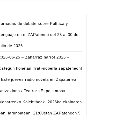
Jornadas de debate sobre Política y
Lenguaje en el ZAPateneo del 23 al 30 de
julio de 2026
2026-06-25 – Zaharraz harro! 2026 –
Ostegun honetan irrati-noberla zapateneon!
| Este jueves radio novela en Zapateneo
Antzezlana / Teatro: «Espejismos»
Monstrenko Kolektiboak. 2026ko ekainaren
6an, larunbatean, 21:00etan ZAPateneon 5