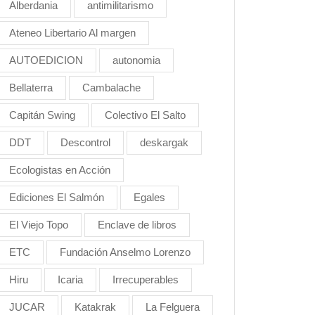
Alberdania
antimilitarismo
Ateneo Libertario Al margen
AUTOEDICION
autonomia
Bellaterra
Cambalache
Capitán Swing
Colectivo El Salto
DDT
Descontrol
deskargak
Ecologistas en Acción
Ediciones El Salmón
Egales
El Viejo Topo
Enclave de libros
ETC
Fundación Anselmo Lorenzo
Hiru
Icaria
Irrecuperables
JUCAR
Katakrak
La Felguera