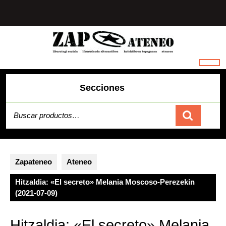
Saltar
al
contenido
Secciones
Buscar
por:
Carrito
Zapateneo
Ateneo
Hitzaldia: «El secreto» Melania Moscoso-Perezekin
(2021-07-09)
Hitzaldia: «El secreto» Melania