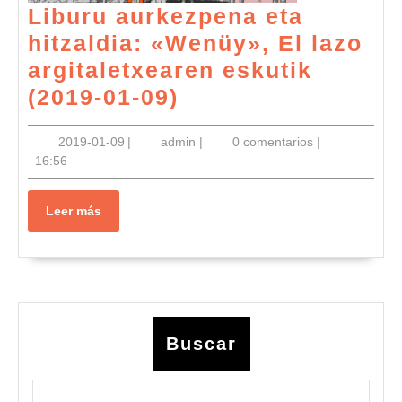
Liburu aurkezpena eta
hitzaldia: «Wenüy», El lazo
argitaletxearen eskutik
Liburu
(2019-01-09)
aurkezpena
2019-
admin
2019-01-09
|
admin
|
0 comentarios
|
eta
01-
16:56
hitzaldia:
09
«Wenüy»,
Leer
Leer más
El
más
lazo
argitaletxearen
eskutik
(2019-
Buscar
01-
09)