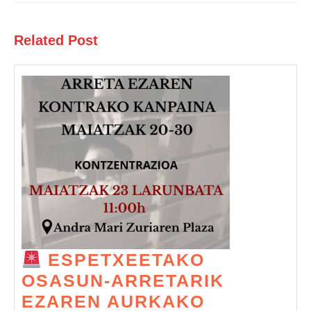
Entrada
Siguiente
anterior:
entrada:
Related Post
ESPETXEETAKO
OSASUN-ARRETARIK
EZAREN AURKAKO