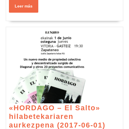
ETA
Leer
Leer más
más
ZABALDU
–
CAMPAÑA
CONTRA
LA
DESATENCIÓN
SANITARIA
EN
LAS
«HORDAGO – El Salto»
CÁRCELES
hilabetekariaren
«HOR
aurkezpena (2017-06-01)
APOYA