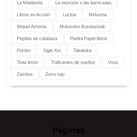
La Malatesta
La neurosis o las barricadas
Libros en Acción
Lucina
Melusina
Miquel Amorós
Muturreko Burutazioak
Pepitas de calabaza
Piedra Papel libros
Pol.len
Siglo Xxi
Takatuka
Tinta limón
Traficantes de sueños
Virus
Zambra
Zorro rojo
Páginas