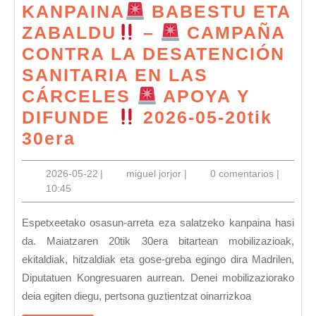
KANPAINA
BABESTU ETA
ZABALDU
–
CAMPAÑA
CONTRA LA DESATENCIÓN
SANITARIA EN LAS
CÁRCELES
APOYA Y
DIFUNDE
2026-05-20tik
30era
ESPETXEETAKO
2026-
miguel
2026-05-22
|
miguel jorjor
|
0 comentarios
|
OSASUN-
05-
jorjor
10:45
ARRETARIK
22
EZAREN
Espetxeetako osasun-arreta eza salatzeko kanpaina hasi
AURKAKO
da. Maiatzaren 20tik 30era bitartean mobilizazioak,
ekitaldiak, hitzaldiak eta gose-greba egingo dira Madrilen,
KANPAINA
Diputatuen Kongresuaren aurrean. Denei mobilizaziorako
deia egiten diegu, pertsona guztientzat oinarrizkoa
BABESTU