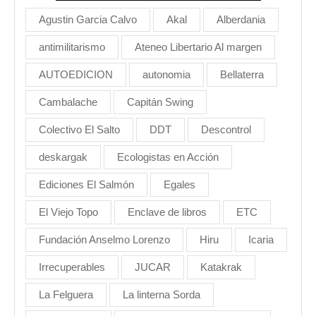
Agustin Garcia Calvo
Akal
Alberdania
antimilitarismo
Ateneo Libertario Al margen
AUTOEDICION
autonomia
Bellaterra
Cambalache
Capitán Swing
Colectivo El Salto
DDT
Descontrol
deskargak
Ecologistas en Acción
Ediciones El Salmón
Egales
El Viejo Topo
Enclave de libros
ETC
Fundación Anselmo Lorenzo
Hiru
Icaria
Irrecuperables
JUCAR
Katakrak
La Felguera
La linterna Sorda