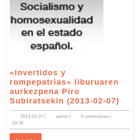
Pueblos
Quieren»
2026ko
ekainaren
16an,
asteartea
19:00etan
«Invertidos y
ZAPateneon
rompepatrias» liburuaren
aurkezpena Piro
«Inv
Subiratsekin (2013-02-07)
y
2013-
admin
2013-02-07
|
admin
|
0 comentarios
|
romp
02-
20:38
libu
07
aurk
Leer