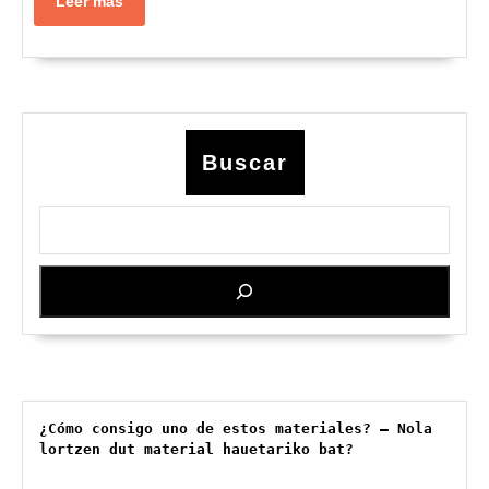
Leer más
Piro
más
Subi
(201
02-
07)
Buscar
¿Cómo consigo uno de estos materiales? – Nola 
lortzen dut material hauetariko bat?