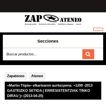
Saltar
al
contenido
Secciones
Buscar
por:
Carrito
Zapateneo
Ateneo
«Martin Ttipia» elkartearen aurkezpena: «1200 -2013
GASTEIZKO SETIOA [ ERRESISTENTZIAK TINKO
DIRAU ]» (2013-04-25)