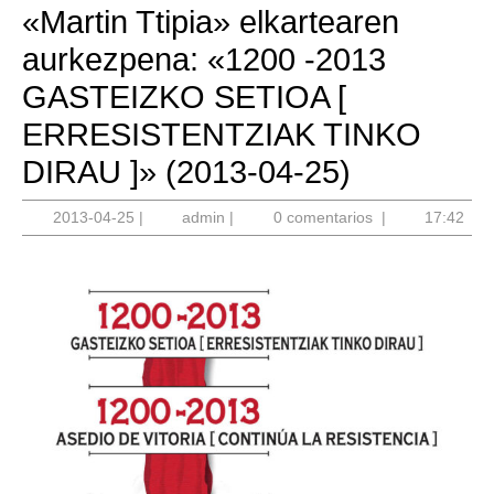
«Martin Ttipia» elkartearen
aurkezpena: «1200 -2013
GASTEIZKO SETIOA [
ERRESISTENTZIAK TINKO
DIRAU ]» (2013-04-25)
2013-
admin
2013-04-25
|
admin
|
0 comentarios
|
17:42
04-
25