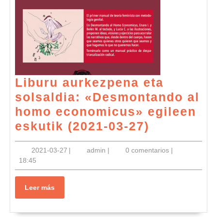
Liburu aurkezpena eta
solsaldia: «Desmontando al
homo economicus» egileen
Liburu
eskutik (2021-03-27)
aurkezpe
2021-
admin
2021-03-27
|
admin
|
0 comentarios
|
eta
03-
18:45
solsaldia:
27
«Desmont
Leer
Leer más
al
más
homo