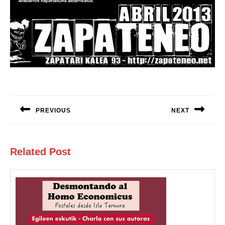
Navegación
de
PREVIOUS
NEXT
entradas
Entrada
Siguiente
anterior:
entrada:
Related Post