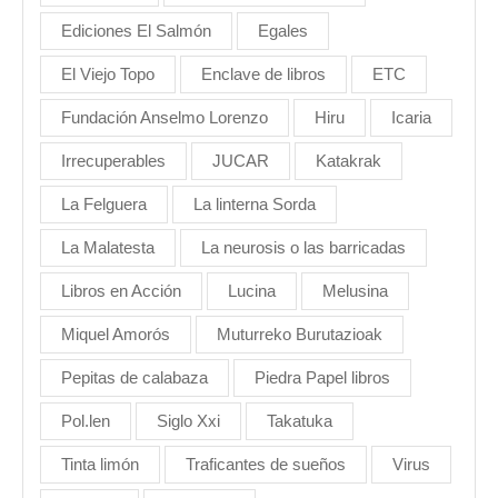
Ediciones El Salmón
Egales
El Viejo Topo
Enclave de libros
ETC
Fundación Anselmo Lorenzo
Hiru
Icaria
Irrecuperables
JUCAR
Katakrak
La Felguera
La linterna Sorda
La Malatesta
La neurosis o las barricadas
Libros en Acción
Lucina
Melusina
Miquel Amorós
Muturreko Burutazioak
Pepitas de calabaza
Piedra Papel libros
Pol.len
Siglo Xxi
Takatuka
Tinta limón
Traficantes de sueños
Virus