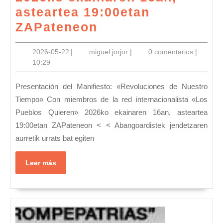
asteartea 19:00etan
Presentación
ZAPateneon
del
2026-
miguel
2026-05-22
|
miguel jorjor
|
0 comentarios
|
Manifiesto
05-
jorjor
10:29
«Revoluciones
22
de
Presentación del Manifiesto: «Revoluciones de Nuestro
Nuestro
Tiempo» Con miembros de la red internacionalista «Los
Pueblos Quieren» 2026ko ekainaren 16an, asteartea
Tiempo»
19:00etan ZAPateneon < < Abangoardistek jendetzaren
con
aurretik urrats bat egiten
miembros
de
Leer
Leer más
más
la
red
internacionalista
«Los