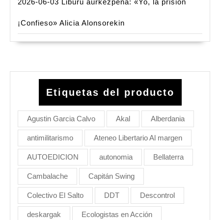
2026-06-03 Liburu aurkezpena: «Yo, la prisión
¡Confieso» Alicia Alonsorekin
Etiquetas del producto
Agustin Garcia Calvo
Akal
Alberdania
antimilitarismo
Ateneo Libertario Al margen
AUTOEDICION
autonomia
Bellaterra
Cambalache
Capitán Swing
Colectivo El Salto
DDT
Descontrol
deskargak
Ecologistas en Acción