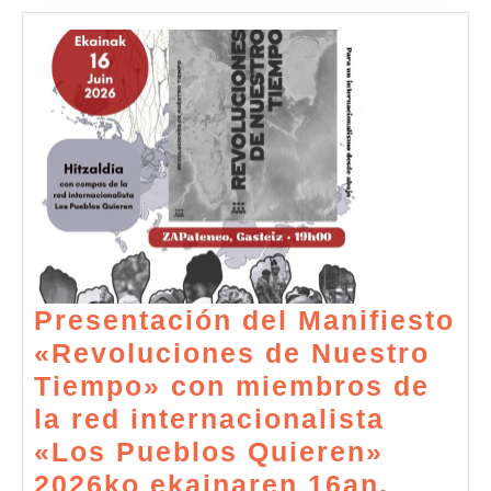
economic
egileen
eskutik
(2021-
03-
27)
Presentación del Manifiesto
«Revoluciones de Nuestro
Tiempo» con miembros de
la red internacionalista
«Los Pueblos Quieren»
2026ko ekainaren 16an,