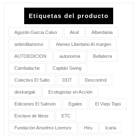
Etiquetas del producto
Agustin Garcia Calvo
Akal
Alberdania
antimilitarismo
Ateneo Libertario Al margen
AUTOEDICION
autonomia
Bellaterra
Cambalache
Capitán Swing
Colectivo El Salto
DDT
Descontrol
deskargak
Ecologistas en Acción
Ediciones El Salmón
Egales
El Viejo Topo
Enclave de libros
ETC
Fundación Anselmo Lorenzo
Hiru
Icaria