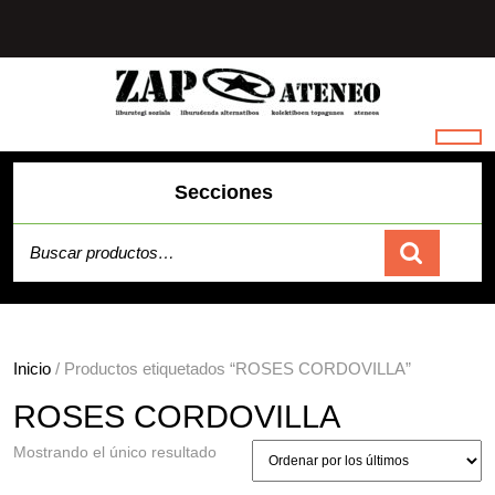
Saltar
al
contenido
Secciones
Buscar por:
Carrito
Inicio
/ Productos etiquetados “ROSES CORDOVILLA”
ROSES CORDOVILLA
Mostrando el único resultado